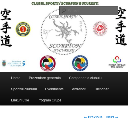
Skip
to
Sear
primary
content
CLUBUL SPORTIV SCORPION
BUCURESTI
Main
Home
Prezentare generala
Componenta clubului
menu
Sportivii clubului
Evenimente
Antrenori
Dictionar
Linkuri utile
Program Grupe
Post
←
Previous
Next
→
navigation