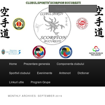
Skip
Skip
to
to
Sear
primary
secondary
content
content
CLUBUL SPORTIV SCORPION
BUCURESTI
Main
Home
Prezentare generala
Componenta clubului
menu
Sportivii clubului
Evenimente
Antrenori
Dictionar
Linkuri utile
Program Grupe
MONTHLY ARCHIVES:
SEPTEMBER 2019