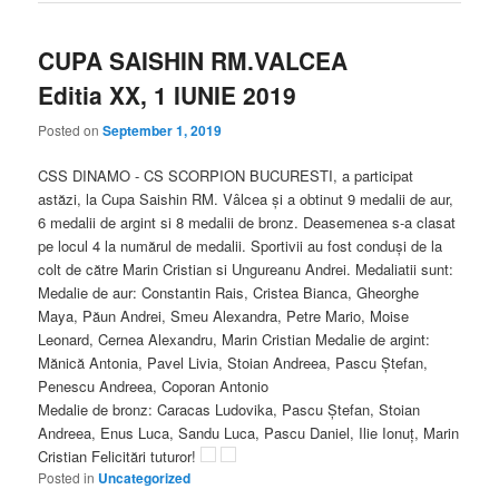
CUPA SAISHIN RM.VALCEA
Editia XX, 1 IUNIE 2019
Posted on
September 1, 2019
CSS DINAMO - CS SCORPION BUCURESTI, a participat
astăzi, la Cupa Saishin RM. Vâlcea și a obtinut 9 medalii de aur,
6 medalii de argint si 8 medalii de bronz. Deasemenea s-a clasat
pe locul 4 la numărul de medalii. Sportivii au fost conduși de la
colt de către Marin Cristian si Ungureanu Andrei. Medaliatii sunt:
Medalie de aur: Constantin Rais, Cristea Bianca, Gheorghe
Maya, Păun Andrei, Smeu Alexandra, Petre Mario, Moise
Leonard, Cernea Alexandru, Marin Cristian Medalie de
argint:
Mănică Antonia, Pavel Livia, Stoian Andreea, Pascu Ștefan,
Penescu Andreea, Coporan Antonio
Medalie de bronz: Caracas Ludovika, Pascu Ștefan, Stoian
Andreea, Enus Luca, Sandu Luca, Pascu Daniel, Ilie Ionuț, Marin
Cristian Felicitări tuturor!
Posted in
Uncategorized