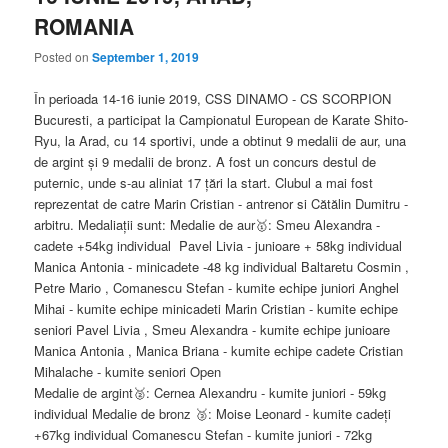
ROMANIA
Posted on
September 1, 2019
În perioada 14-16 iunie 2019, CSS DINAMO - CS SCORPION
Bucuresti, a participat la Campionatul European de Karate Shito-
Ryu, la Arad, cu 14 sportivi, unde a obtinut 9 medalii de aur, una
de argint și 9 medalii de bronz. A fost un concurs destul de
puternic, unde s-au aliniat 17 țări la start. Clubul a mai fost
reprezentat de catre Marin Cristian - antrenor si Cătălin Dumitru -
arbitru. Medaliații sunt: Medalie de aur
🥇
: Smeu Alexandra -
cadete +54kg individual
Pavel Livia - junioare + 58kg individual
Manica Antonia - minicadete -48 kg individual Baltaretu Cosmin ,
Petre Mario , Comanescu Stefan - kumite echipe juniori Anghel
Mihai - kumite echipe minicadeti Marin Cristian - kumite echipe
seniori Pavel Livia , Smeu Alexandra - kumite echipe junioare
Manica Antonia , Manica Briana - kumite echipe cadete Cristian
Mihalache - kumite seniori Open
Medalie de argint
🥈
: Cernea Alexandru - kumite juniori - 59kg
individual Medalie de bronz
🥉
: Moise Leonard - kumite cadeți
+67kg individual Comanescu Stefan - kumite juniori - 72kg